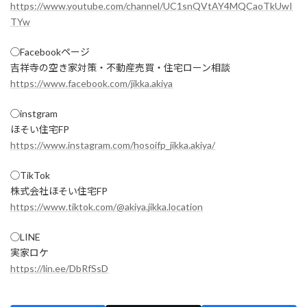
https://www.youtube.com/channel/UC1snQVtAY4MQCaoTkUwI
TYw
◯Facebookページ
吉祥寺の空き家対策・不動産売買・住宅ローン相談
https://www.facebook.com/jikka.akiya
◯instgram
ほそい住宅FP
https://www.instagram.com/hosoifp_jikka.akiya/
◯TikTok
株式会社ほそい住宅FP
https://www.tiktok.com/@akiya.jikka.location
◯LINE
実家ロケ
https://lin.ee/DbRfSsD