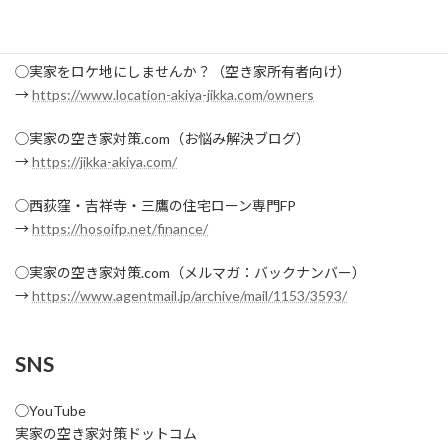
◯実家ロケ（撮影・制作会社向け）
→
https://location-akiya-jikka.com
◯実家をロケ地にしませんか？（空き家所有者向け）
→
https://www.location-akiya-jikka.com/owners
◯実家の空き家対策.com（お悩み解決ブログ）
→
https://jikka-akiya.com/
◯西荻窪・吉祥寺・三鷹の住宅ローン専門FP
→
https://hosoifp.net/finance/
◯実家の空き家対策.com（メルマガ：バックナンバー）
→
https://www.agentmail.jp/archive/mail/1153/3593/
SNS
◯YouTube
実家の空き家対策ドットコム